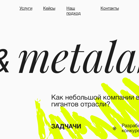
Услуги
Кейсы
Наш
Контакты
подход
metalab
Как небольшой компании выделитьс
гигантов отрасли?
Разработка PR-страте
ЗАДЧАЧИ
конкуренты, фокусы, 
Повышение медийнос
лица компании;