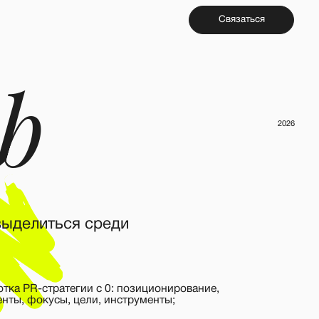
Связаться
2026
я среди
гии с 0: позиционирование,
цели, инструменты;
ти первого