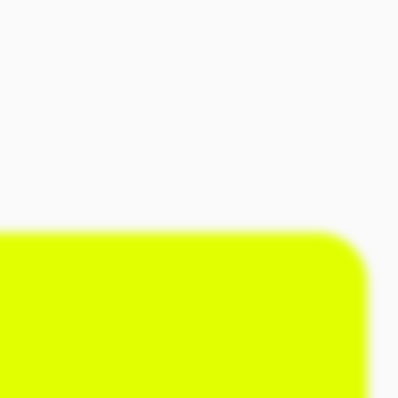
ярные выходы в эфире
 РБК;