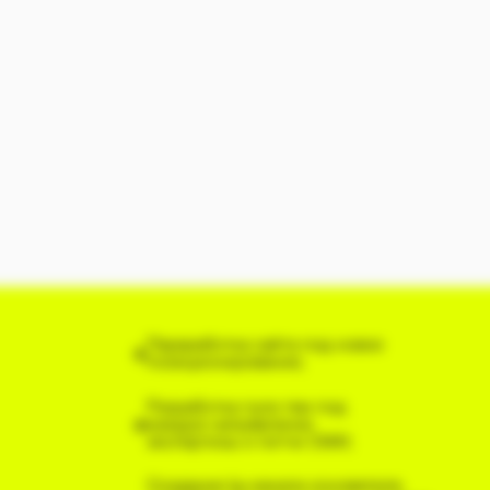
Переработка сайта под новое
позиционирование;
Разработка пула тем под
каждое направление
экспертизы и питчи СМИ;
Создание tg-канала основателя,
разработка контент-плана, ведение
канала и ко-промо с отраслевыми
экспертами.
Запросить Портфолио
20+ публикаций и комментариев в Tier-
Регул
1/Tier-2 СМИ (Рамблер, Cnews, РБК Про,
Радио