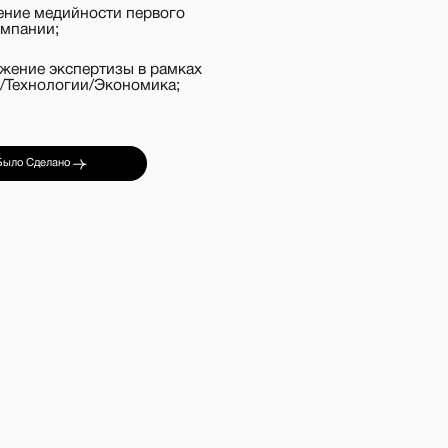
изы в рамках
кономика;