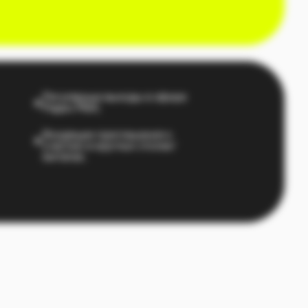
щие приглашения к
ию в круглых столах/
ах.