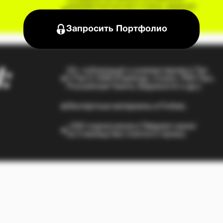
Российская Газета, Ведомости и др.);
Входя
участ
Экспертные материалы в Forbes;
митап
+200 подписчиков в Telegram-канал
за 3 месяца без платного промо;
Ы