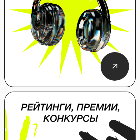
смотреть кейс
полностью
Экосистема Flacon
Запуск нового бизнеса
и репозиционирование личного бренда
основателя