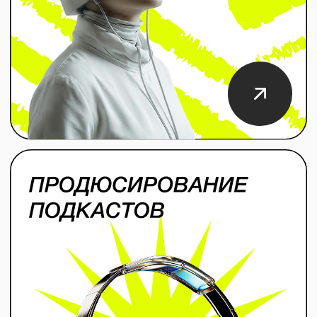
Написать в Telegram
Написать на почту
( 6 )
КЕЙСЫ
Just AI
Как сменить позиционирование и занять
лидерские позиции в новой нише?