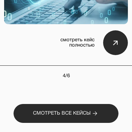
пиаре,
В
КАК И В ЖИЗНИ,
важно
понимать,
ЧТО ТЫ ДЕЛАЕШЬ
И ЗАЧЕМ
Полина Конорова
Основатель Кузни
PR-эксперт с опытом
работы в крупнейших
инновационных
компаниях