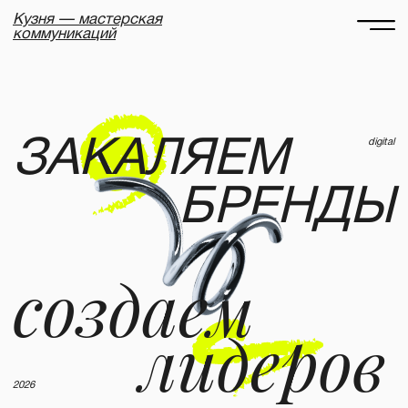
Кузня — мастерская
коммуникаций
ЗАКАЛЯЕМ
digital
БРЕНДЫ
создаем
лидеров
2026
ПОМОГАЕМ
БИЗНЕСУ
ЗАЯВЛЯТЬ О СЕБЕ
С 2019
ГОДА
+
+
25
2 000
7