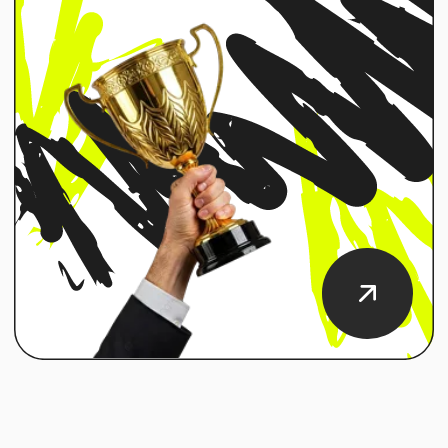
смотреть кейс
полностью
Conversations
Как мы сделали конференцию по genAI
одним из самых значимых событий на
рынке?