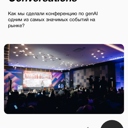
Мы не клиенты
мы команда. Вс
объясняем, что 
и вместе ищем 
Гибкость в 
Мы умеем подст
клиента — будь
или личный бре
решения, созда
Стратегия п
Мы не гонимся 
упоминаний. Сн
стратегия и см
качественное п
это действител