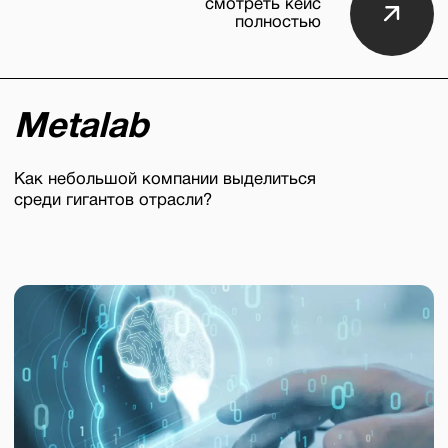
Креатив с о
Каждая идея — 
вдохновение, а
аудитории, тре
Так мы соедин
с эффективнос
Мы строим о
а не кампан
Для нас пиар —
а системная ра
Мы вникаем в с
строить долго
с аудиторией и