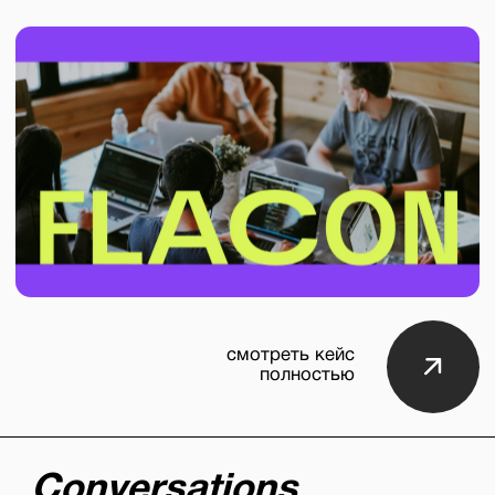
кузня
ЧЕМ
ОТЛИЧАЕТСЯ
ОТ БОЛЬШИНСТВА
ДРУГИХ PR-АГЕНТСТВ?
Ответственн
Для нас пиар —
а системная ра
Мы вникаем в с
строить долго
с аудиторией и
Прозрачност