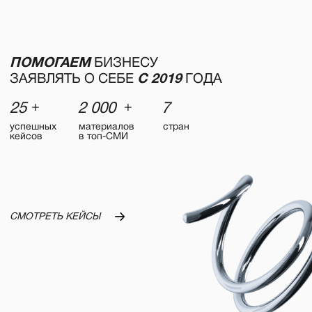
успешных
материалов
стран
кейсов
в топ-СМИ
СМОТРЕТЬ КЕЙСЫ
НАША
задача
Упаковать вашу экспертизу в яркие
и понятные рынку истории, которые
будут работать на ваши бизнес-цели:
от стратегического планирования
до публикаций в ключевых медиа
и креативных спецпроектов.